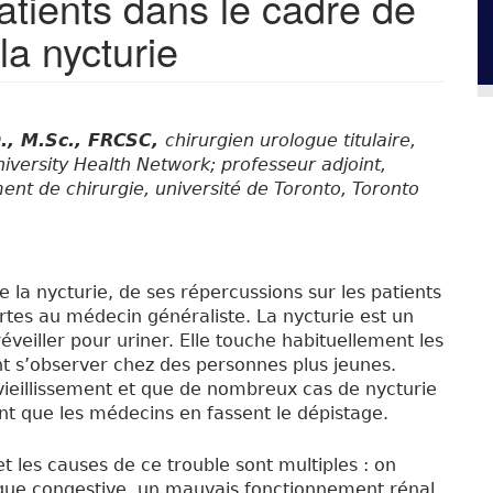
tients dans le cadre de
la nycturie
., M.Sc., FRCSC,
chirurgien urologue titulaire,
iversity Health Network; professeur adjoint,
ment de chirurgie, université de Toronto, Toronto
la nycturie, de ses répercussions sur les patients
rtes au médecin généraliste. La nycturie est un
réveiller pour uriner. Elle touche habituellement les
nt s’observer chez des personnes plus jeunes.
vieillissement et que de nombreux cas de nycturie
ant que les médecins en fassent le dépistage.
t les causes de ce trouble sont multiples : on
que congestive, un mauvais fonctionnement rénal,