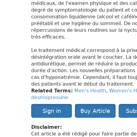
médicaux, de l’examen physique et des cal
degré de symptomatologie du patient et 
consommation liquidienne (alcool et caféin
préétabli et une hygiène du sommeil. De n
répercussions de leurs routines sur la nyc
très efficaces.
Le traitement médical correspond à la pr
désintégration orale avant le coucher. La
antidiurétique, permet de réduire la produ
durée d’action. Les nouvelles préparation
cas d’hyponatrémie. Cependant, il faut tou
des patients avant le début du traitement.
Related Terms:
Men’s Health
,
Women’s H
desmopressine
Sign in
Buy Article
Sub
Disclaimer:
Cet article a été rédigé pour faire partie d