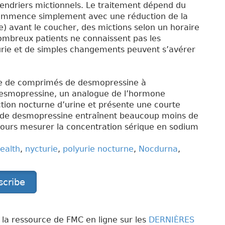
endriers mictionnels. Le traitement dépend du
commence simplement avec une réduction de la
e) avant le coucher, des mictions selon un horaire
ombreux patients ne connaissent pas les
turie et de simples changements peuvent s’avérer
ise de comprimés de desmopressine à
 desmopressine, un analogue de l’hormone
ction nocturne d’urine et présente une courte
s de desmopressine entraînent beaucoup moins de
jours mesurer la concentration sérique en sodium
ealth
,
nycturie
,
polyurie nocturne
,
Nocdurna
,
scribe
e la ressource de FMC en ligne sur les
DERNIÈRES