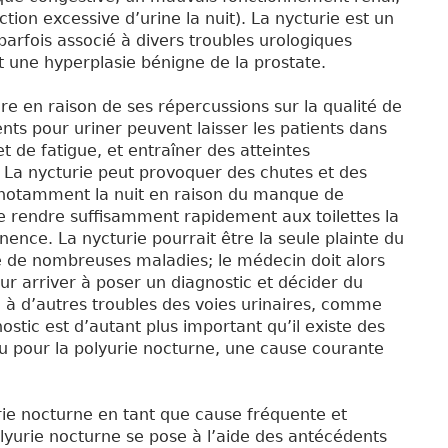
tion excessive d’urine la nuit). La nycturie est un
arfois associé à divers troubles urologiques
 une hyperplasie bénigne de la prostate.
re en raison de ses répercussions sur la qualité de
ents pour uriner peuvent laisser les patients dans
de fatigue, et entraîner des atteintes
l. La nycturie peut provoquer des chutes et des
, notamment la nuit en raison du manque de
à se rendre suffisamment rapidement aux toilettes la
nence. La nycturie pourrait être la seule plainte du
e de nombreuses maladies; le médecin doit alors
r arriver à poser un diagnostic et décider du
e à d’autres troubles des voies urinaires, comme
stic est d’autant plus important qu’il existe des
u pour la polyurie nocturne, une cause courante
urie nocturne en tant que cause fréquente et
polyurie nocturne se pose à l’aide des antécédents