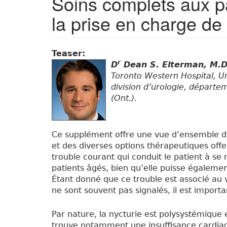
Soins complets aux pa
la prise en charge de 
Teaser:
r
D
Dean S. Elterman, M.D
Toronto Western Hospital, Un
division d’urologie, départe
(Ont.).
Ce supplément offre une vue d’ensemble de 
et des diverses options thérapeutiques offe
trouble courant qui conduit le patient à se 
patients âgés, bien qu’elle puisse égaleme
Étant donné que ce trouble est associé au 
ne sont souvent pas signalés, il est import
Par nature, la nycturie est polysystémique e
trouve notamment une insuffisance cardia