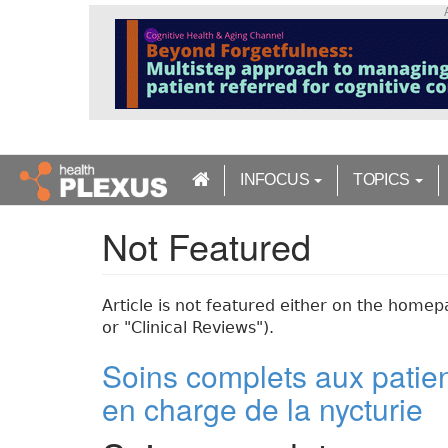
S
k
i
p
t
o
m
a
INFOCUS
TOPICS
i
n
Not Featured
c
o
n
t
Article is not featured either on the homepa
e
or "Clinical Reviews").
n
t
Soins complets aux patien
en charge de la nycturie