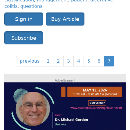
colitis
,
questions
Sign in
Buy Article
Subscribe
previous
1
2
3
4
5
6
7
Advertisement