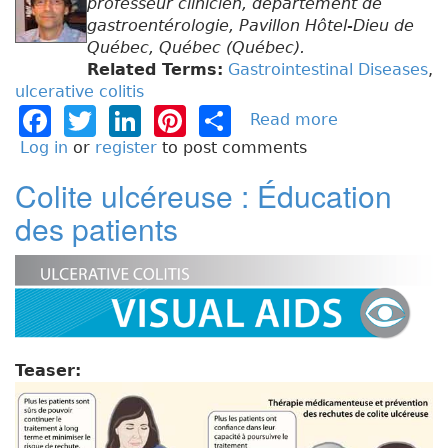
professeur clinicien, département de
gastroentérologie, Pavillon Hôtel-Dieu de
Québec, Québec (Québec).
Related Terms:
Gastrointestinal Diseases
,
ulcerative colitis
F
T
Li
Pi
S
Read more
a
b
a
w
n
n
h
Log in
or
register
to post comments
o
c
it
k
t
a
Colite ulcéreuse : Éducation
u
e
t
e
e
re
t
des patients
S
b
e
dI
re
o
o
r
n
st
i
n
o
s
k
c
o
Teaser:
m
p
l