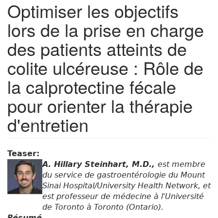
Optimiser les objectifs
c
o
lors de la prise en charge
l
i
des patients atteints de
t
e
colite ulcéreuse : Rôle de
u
l
la calprotectine fécale
c
pour orienter la thérapie
é
r
d'entretien
e
u
s
e
Teaser:
A. Hillary Steinhart, M.D.,
est membre
du service de gastroentérologie du Mount
Sinai Hospital/University Health Network, et
est professeur de médecine à l'Université
de Toronto à Toronto (Ontario).
Résumé