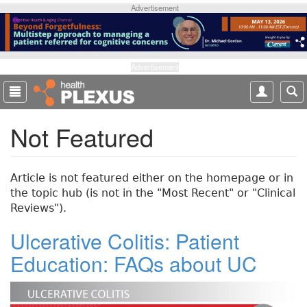
S
Advertisement
k
i
p
t
Advertisement
o
m
a
Not Featured
i
n
c
o
Article is not featured either on the homepage or in
n
the topic hub (is not in the "Most Recent" or "Clinical
t
Reviews").
e
Ulcerative Colitis: Patient
n
t
Education: FAQs about UC