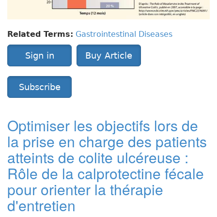
a
d
r
Related Terms:
Gastrointestinal Diseases
e
d
Sign in
Buy Article
u
t
r
Subscribe
a
i
t
Optimiser les objectifs lors de
e
m
la prise en charge des patients
e
atteints de colite ulcéreuse :
n
t
Rôle de la calprotectine fécale
d
pour orienter la thérapie
e
l
d'entretien
a