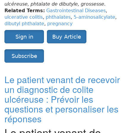
ulcéreuse, phtalate de dibutyle, grossesse.
Related Terms:
Gastrointestinal Diseases
,
ulcerative colitis
,
phthalates
,
5-aminosalicylate
,
dibutyl phthalate
,
pregnancy
Sign in
Buy Article
Subscribe
Le patient venant de recevoir
un diagnostic de colite
ulcéreuse : Prévoir les
questions et personaliser les
réponses
Le patient venant de