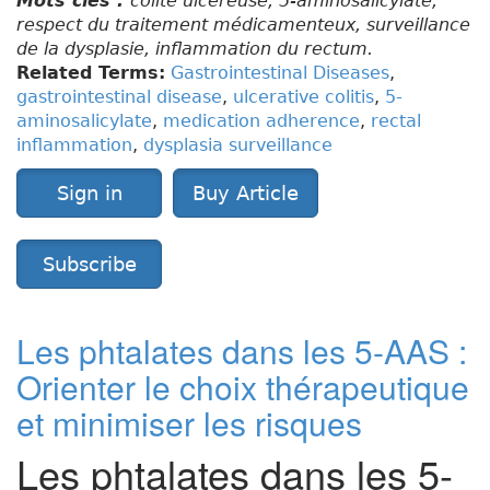
Mots clés :
colite ulcéreuse, 5-aminosalicylate,
respect du traitement médicamenteux, surveillance
de la dysplasie, inflammation du rectum.
Related Terms:
Gastrointestinal Diseases
,
gastrointestinal disease
,
ulcerative colitis
,
5-
aminosalicylate
,
medication adherence
,
rectal
inflammation
,
dysplasia surveillance
Sign in
Buy Article
Subscribe
Les phtalates dans les 5-AAS :
Orienter le choix thérapeutique
et minimiser les risques
Les phtalates dans les 5-