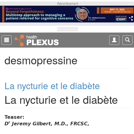
S
Advertisement
k
i
p
t
Advertisement
o
m
a
desmopressine
i
n
c
o
La nycturie et le diabète
n
t
La nycturie et le diabète
e
n
t
Teaser:
r
D
Jeremy Gilbert, M.D., FRCSC,