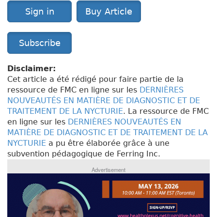
Sign in
Buy Article
Subscribe
Disclaimer:
Cet article a été rédigé pour faire partie de la
ressource de FMC en ligne sur les
DERNIÈRES
NOUVEAUTÉS EN MATIÈRE DE DIAGNOSTIC ET DE
TRAITEMENT DE LA NYCTURIE
. La ressource de FMC
en ligne sur les
DERNIÈRES NOUVEAUTÉS EN
MATIÈRE DE DIAGNOSTIC ET DE TRAITEMENT DE LA
NYCTURIE
a pu être élaborée grâce à une
subvention pédagogique de Ferring Inc.
Advertisement