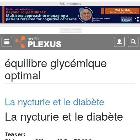
S
Advertisement
k
i
p
t
Advertisement
o
m
a
équilibre glycémique
i
n
optimal
c
o
n
t
La nycturie et le diabète
e
n
La nycturie et le diabète
t
Teaser: