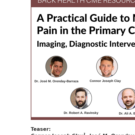
Teaser:
1