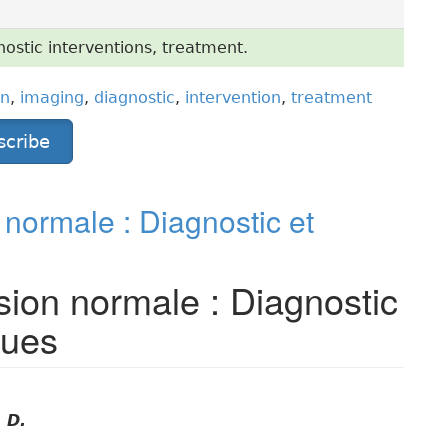
ostic interventions, treatment.
in
,
imaging
,
diagnostic
,
intervention
,
treatment
scribe
normale : Diagnostic et
sion normale : Diagnostic
ques
 D.