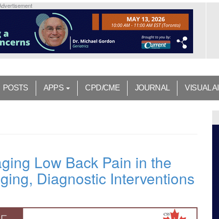
Advertisement
POSTS
APPS
CPD/CME
JOURNAL
VISUAL A
aging Low Back Pain in the
ging, Diagnostic Interventions