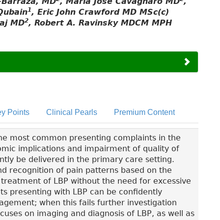
-Barraza, MD
, María José Cavagnaro MD
,
1
Qubain
, Eric John Crawford MD MSc(c)
2
aaj MD
, Robert A. Ravinsky MDCM MPH
y Points
Clinical Pearls
Premium Content
the most common presenting complaints in the
omic implications and impairment of quality of
ntly be delivered in the primary care setting.
 recognition of pain patterns based on the
 treatment of LBP without the need for excessive
nts presenting with LBP can be confidently
ement; when this fails further investigation
ocuses on imaging and diagnosis of LBP, as well as