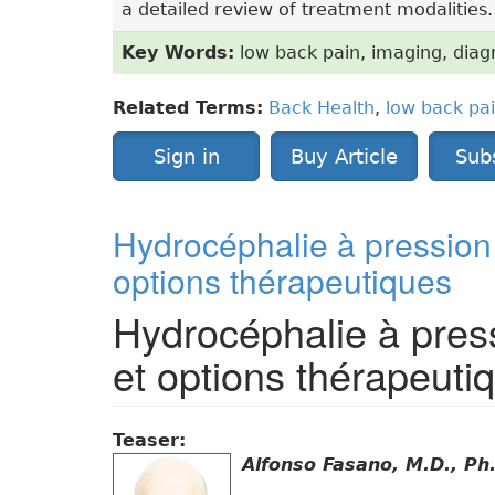
a detailed review of treatment modalities.
Key Words:
low back pain, imaging, diagn
Related Terms:
Back Health
,
low back pa
Sign in
Buy Article
Sub
Hydrocéphalie à pression 
options thérapeutiques
Hydrocéphalie à pres
et options thérapeuti
Teaser:
Alfonso Fasano, M.D., Ph.