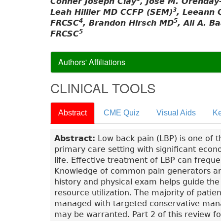
Conner Joseph Clay
, José M. Orenday
3
Leah Hillier MD CCFP (SEM)
, Leeann 
4
5
FRCSC
, Brandon Hirsch MD
, Ali A. B
5
FRCSC
Authors' Affiliations
CLINICAL TOOLS
Abstract
CME Quiz
Visual Aids
Ke
Abstract:
Low back pain (LBP) is one of 
primary care setting with significant econ
life. Effective treatment of LBP can freque
Knowledge of common pain generators and
history and physical exam helps guide the
resource utilization. The majority of patie
managed with targeted conservative manag
may be warranted. Part 2 of this review f