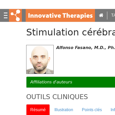
S
k
i
T
p
t
Stimulation cérébr
o
m
a
Alfonso Fasano, M.D., Ph.
i
n
c
o
n
t
e
Affiliations d'auteurs
n
t
OUTILS CLINIQUES
Résumé
Illustration
Points clés
In