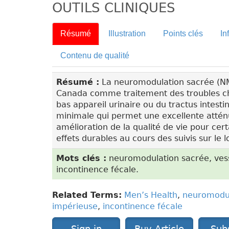
OUTILS CLINIQUES
Résumé
Illustration
Points clés
In
Contenu de qualité
Résumé :
La neuromodulation sacrée (NM
Canada comme traitement des troubles chro
bas appareil urinaire ou du tractus intest
minimale qui permet une excellente attén
amélioration de la qualité de vie pour cert
effets durables au cours des suivis sur le 
Mots clés :
neuromodulation sacrée, vess
incontinence fécale.
Related Terms:
Men’s Health
,
neuromodul
impérieuse
,
incontinence fécale
Sign in
Buy Article
Sub