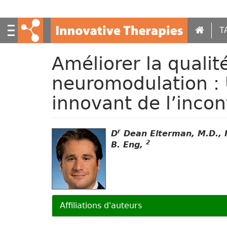
S
k
i
T
p
t
Améliorer la qualit
o
m
neuromodulation : 
a
i
innovant de l’inco
n
c
o
r
D
Dean Elterman, M.D.,
n
2
B. Eng,
t
e
n
t
Affiliations d'auteurs