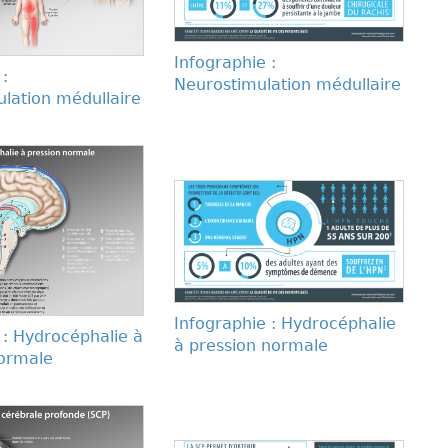
Infographie :
 :
Neurostimulation médullaire
lation médullaire
Infographie : Hydrocéphalie
n : Hydrocéphalie à
à pression normale
normale