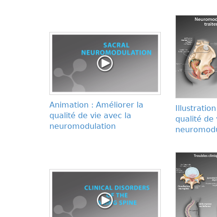
Animation : Améliorer la
Illustratio
qualité de vie avec la
qualité de 
neuromodulation
neuromodu