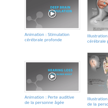
Animation : Stimulation
Illustratio
cérébrale profonde
cérébrale
Animation : Perte auditive
Illustratio
de la personne âgée
de la per