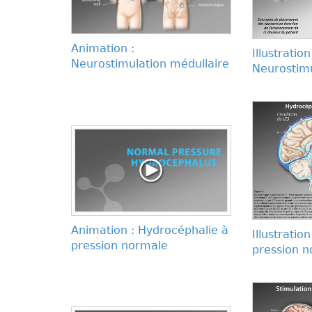
Animation :
Illustration
Neurostimulation médullaire
Neurostimu
Animation : Hydrocéphalie à
Illustratio
pression normale
pression 