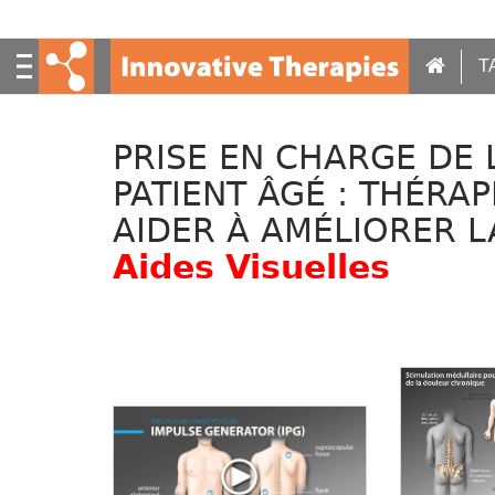
S
k
i
T
p
t
o
PRISE EN CHARGE DE 
m
a
PATIENT ÂGÉ : THÉRA
i
AIDER À AMÉLIORER L
n
c
Aides Visuelles
o
n
t
e
n
t