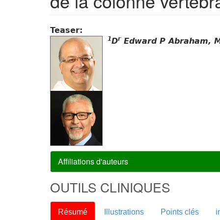
de la colonne vertébr
Teaser:
1
r
D
Edward P Abraham, M
Affiliations d'auteurs
OUTILS CLINIQUES
Résumé
Illustrations
Points clés
i