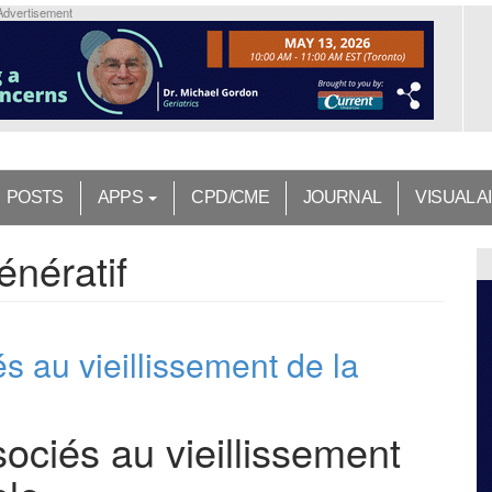
Advertisement
POSTS
APPS
CPD/CME
JOURNAL
VISUAL A
énératif
s au vieillissement de la
sociés au vieillissement