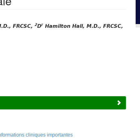
ale
2
r
.D., FRCSC,
D
Hamilton Hall, M.D., FRCSC,
nformations cliniques importantes