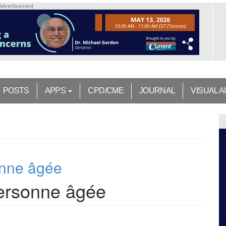
Advertisement
POSTS
APPS
CPD/CME
JOURNAL
VISUAL A
onne âgée
personne âgée