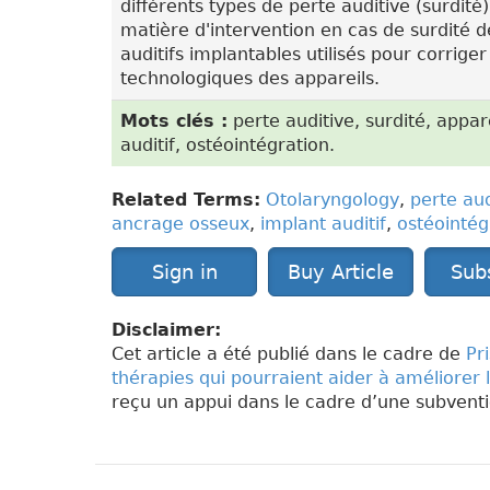
différents types de perte auditive (surdit
matière d'intervention en cas de surdité d
auditifs implantables utilisés pour corrige
technologiques des appareils.
Mots clés :
perte auditive, surdité, appare
auditif, ostéointégration.
Related Terms:
Otolaryngology
,
perte aud
ancrage osseux
,
implant auditif
,
ostéointég
Sign in
Buy Article
Sub
Disclaimer:
Cet article a été publié dans le cadre de
Pr
thérapies qui pourraient aider à améliorer 
reçu un appui dans le cadre d’une subven