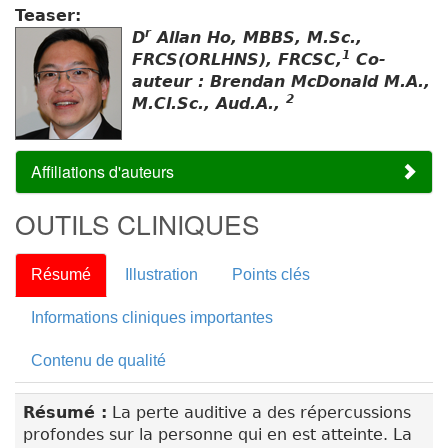
Teaser:
r
D
Allan Ho, MBBS, M.Sc.,
1
FRCS(ORLHNS), FRCSC,
Co-
auteur : Brendan McDonald M.A.,
2
M.Cl.Sc., Aud.A.,
Affiliations d'auteurs
OUTILS CLINIQUES
Résumé
Illustration
Points clés
Informations cliniques importantes
Contenu de qualité
Résumé :
La perte auditive a des répercussions
profondes sur la personne qui en est atteinte. La