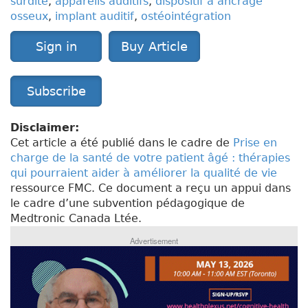
surdité
,
appareils auditifs
,
dispositif à ancrage
osseux
,
implant auditif
,
ostéointégration
Sign in
Buy Article
Subscribe
Disclaimer:
Cet article a été publié dans le cadre de
Prise en
charge de la santé de votre patient âgé : thérapies
qui pourraient aider à améliorer la qualité de vie
ressource FMC. Ce document a reçu un appui dans
le cadre d’une subvention pédagogique de
Medtronic Canada Ltée.
Advertisement