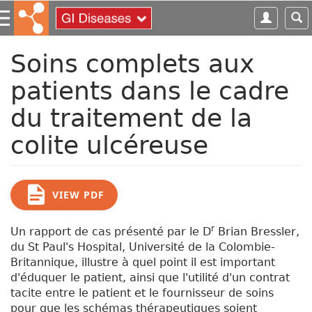
S
k
i
p
Soins complets aux
t
patients dans le cadre
o
m
du traitement de la
a
i
colite ulcéreuse
n
c
o
n
VIEW PDF
t
e
r
Un rapport de cas présenté par le D
Brian Bressler,
n
du St Paul's Hospital, Université de la Colombie-
t
Britannique, illustre à quel point il est important
d'éduquer le patient, ainsi que l'utilité d'un contrat
tacite entre le patient et le fournisseur de soins
pour que les schémas thérapeutiques soient