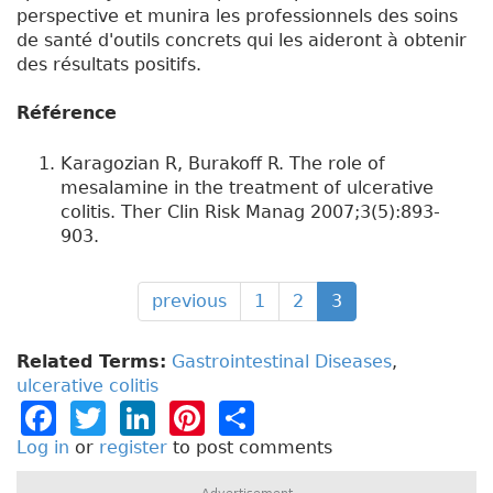
perspective et munira les professionnels des soins
de santé d'outils concrets qui les aideront à obtenir
des résultats positifs.
Référence
Karagozian R, Burakoff R. The role of
mesalamine in the treatment of ulcerative
colitis. Ther Clin Risk Manag 2007;3(5):893-
903.
previous
1
2
3
Related Terms:
Gastrointestinal Diseases
,
ulcerative colitis
F
T
Li
Pi
S
a
w
n
n
h
Log in
or
register
to post comments
c
it
k
t
a