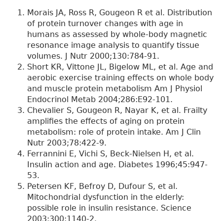
Morais JA, Ross R, Gougeon R et al. Distribution
of protein turnover changes with age in
humans as assessed by whole-body magnetic
resonance image analysis to quantify tissue
volumes. J Nutr 2000;130:784-91.
Short KR, Vittone JL, Bigelow ML, et al. Age and
aerobic exercise training effects on whole body
and muscle protein metabolism Am J Physiol
Endocrinol Metab 2004;286:E92-101.
Chevalier S, Gougeon R, Nayar K, et al. Frailty
amplifies the effects of aging on protein
metabolism: role of protein intake. Am J Clin
Nutr 2003;78:422-9.
Ferrannini E, Vichi S, Beck-Nielsen H, et al.
Insulin action and age. Diabetes 1996;45:947-
53.
Petersen KF, Befroy D, Dufour S, et al.
Mitochondrial dysfunction in the elderly:
possible role in insulin resistance. Science
2003;300:1140-2.