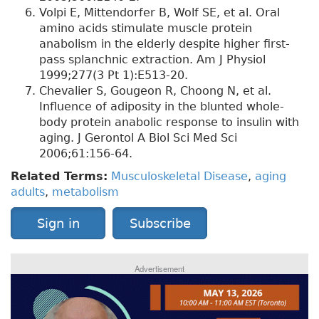
Volpi E, Mittendorfer B, Wolf SE, et al. Oral
amino acids stimulate muscle protein
anabolism in the elderly despite higher first-
pass splanchnic extraction. Am J Physiol
1999;277(3 Pt 1):E513-20.
Chevalier S, Gougeon R, Choong N, et al.
Influence of adiposity in the blunted whole-
body protein anabolic response to insulin with
aging. J Gerontol A Biol Sci Med Sci
2006;61:156-64.
Related Terms:
Musculoskeletal Disease
,
aging
adults
,
metabolism
Sign in
Subscribe
Advertisement