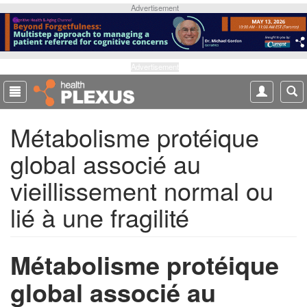
S
Advertisement
k
i
p
t
Advertisement
o
m
a
Métabolisme protéique
i
n
global associé au
c
o
vieillissement normal ou
n
t
lié à une fragilité
e
n
t
Métabolisme protéique
global associé au