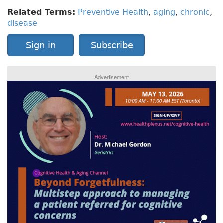
Related Terms:
Preventive Health
,
aging
,
chronic
,
disease
Sign in
Subscribe
Advertisement