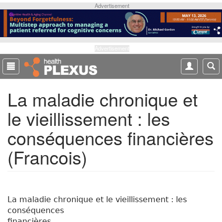
S
Advertisement
k
i
p
t
Advertisement
o
m
a
La maladie chronique et
i
n
le vieillissement : les
c
o
conséquences financières
n
t
(Francois)
e
n
t
La maladie chronique et le vieillissement : les
conséquences
financières