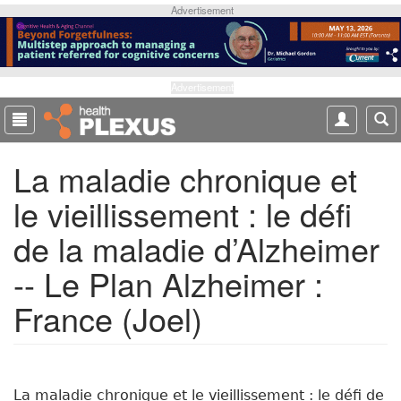
S
Advertisement
k
i
p
t
Advertisement
o
m
a
La maladie chronique et
i
n
le vieillissement : le défi
c
o
de la maladie d’Alzheimer
n
t
-- Le Plan Alzheimer :
e
France (Joel)
n
t
La maladie chronique et le vieillissement : le défi de