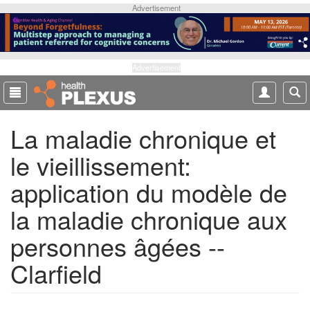
S
Advertisement
k
i
p
t
Advertisement
o
m
a
La maladie chronique et
i
n
le vieillissement:
c
o
application du modèle de
n
t
la maladie chronique aux
e
personnes âgées --
n
t
Clarfield